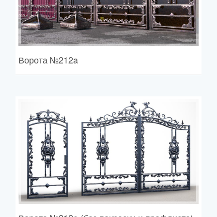
Ворота
№212a