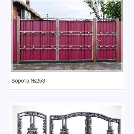
Ворота
№253