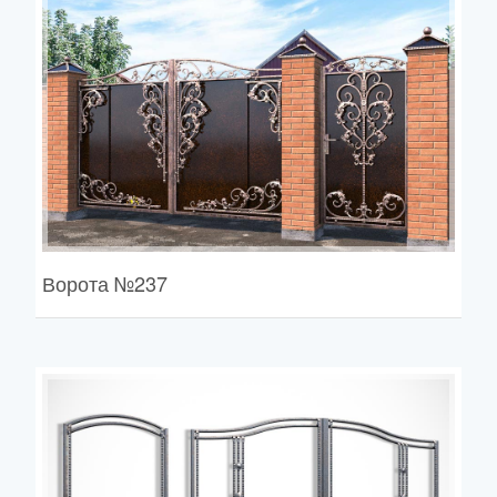
Ворота
№237