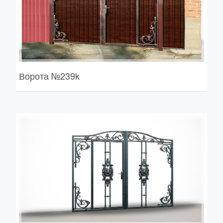
Ворота
№239k